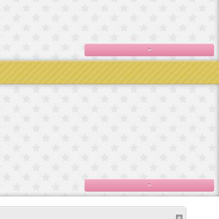
輸入
ドイツ製手巻き
フランス直輸入
フランス直輸入
宮殿
オルゴール/エリ
ベルサイユ宮殿
ベルサイユ宮殿
フランス
2,800円(税込3,080
シ
シ
直輸入ベルサイ
円)
,100
7,800円(税込8,580
7,500円(税込8,250
ユ宮殿シ
円)
円)
4,980円(税込5,478
円)
>
No.5
サイ
Blytheブライス
ップ
ロングメ
500円(税込550円)
,200
>