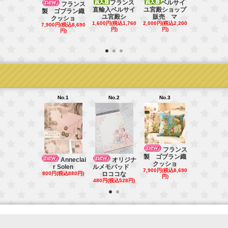
フランス
ベルサイ
フランス直
フランス
直輸入ベルサイ
ユ宮殿ショップ
ベルサイユ
製 ゴブラン織
ユ宮殿シ
販売 マ
シ
クッショ
1,600円(税込1,760
2,000円(税込2,200
1,000円(税込1
7,900円(税込8,690
円)
円)
円)
円)
No.1
No.2
No.3
No.4
ベル
フランス
ユ宮殿ショ
製 ゴブラン織
Anneclai
オリジナ
販売 マ
クッショ
r Solen
ルメモパッド
2,000円(税込2
7,900円(税込8,690
800円(税込880円)
ロココな
円)
円)
480円(税込528円)