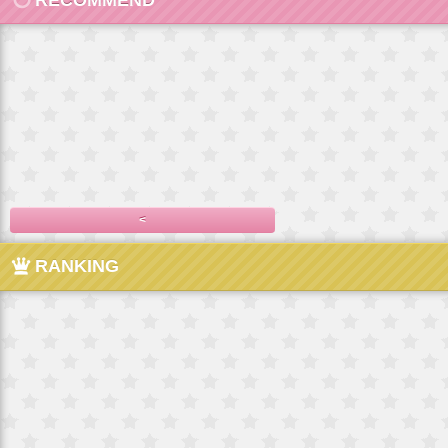
RECOMMEND
<
RANKING