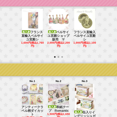
フランス
ベルサイ
フランス直輸入
直輸入ベルサイ
ユ宮殿ショップ
ベルサイユ宮殿
フラ
ユ宮殿シ
販売 マ
シ
直輸入ベル
1,600円(税込1,760
2,000円(税込2,200
1,000円(税込1,100
ユ宮殿シ
円)
円)
円)
4,980円(税込5
円)
No.1
No.2
No.3
No.4
アンティークラ
和紙テー
ベル柄ダイカッ
プ Romantic
缶入りイ
和紙シール
ト
1,500円(税込1,650
ングリッシュガ
イティーダ