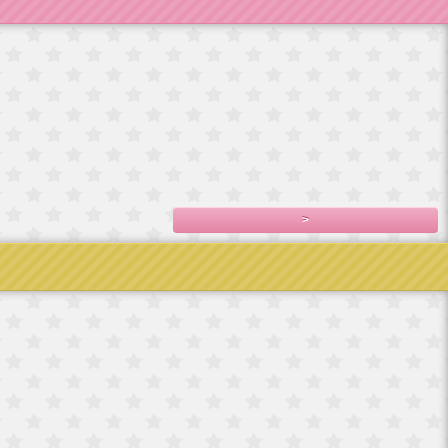
ドイツ製手巻き
フランス直輸入
フランス直輸入
フランス
オルゴール/エリ
ベルサイユ宮殿
ベルサイユ宮殿
直輸入ベルサイ
ンス
2,800円(税込3,080
シ
シ
ユ宮殿シ
サイ
円)
7,800円(税込8,580
7,500円(税込8,250
2,300円(税込2,530
円)
円)
円)
,478
>
No.5
和紙テー
プ Christmas
 ハ
1,500円(税込1,650
イカ