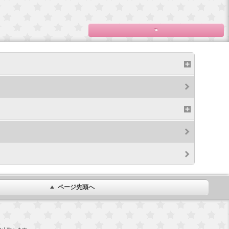
円)
0円)
>
ページ先頭へ