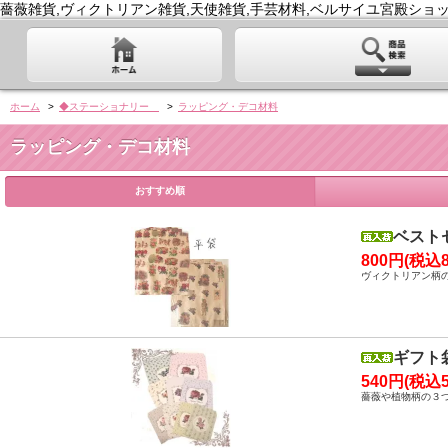
薔薇雑貨,ヴィクトリアン雑貨,天使雑貨,手芸材料,ベルサイユ宮殿ショッ
ホーム
>
◆ステーショナリー
>
ラッピング・デコ材料
ラッピング・デコ材料
おすすめ順
ベスト
800円(税込8
ヴィクトリアン柄の
ギフト
540円(税込5
薔薇や植物柄の３