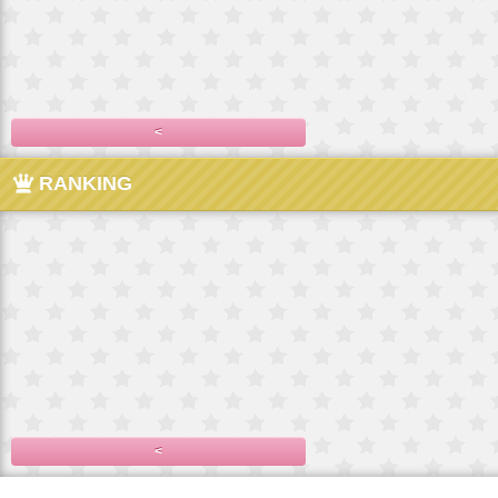
<
RANKING
<