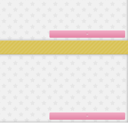
ドイツ製手巻き
フランス直輸入
フランス直輸入
フランス
オルゴール/エリ
ベルサイユ宮殿
ベルサイユ宮殿
直輸入ベルサイ
ンス
2,800円(税込3,080
シ
シ
ユ宮殿シ
サイ
円)
7,800円(税込8,580
7,500円(税込8,250
2,300円(税込2,530
円)
円)
円)
,478
>
No.5
和紙テー
プ Christmas
 ハ
1,500円(税込1,650
イカ
円)
0円)
>