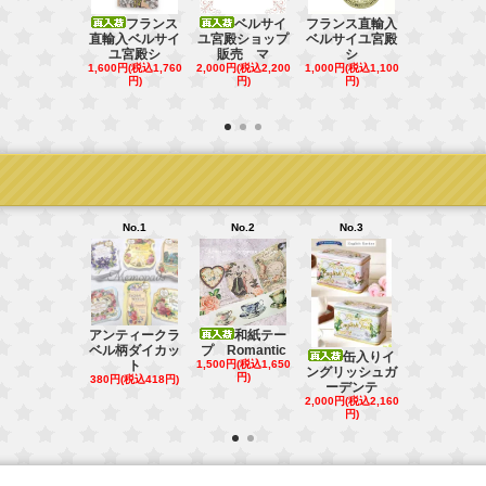
フランス
ベルサイ
フランス直輸入
直輸入ベルサイ
ユ宮殿ショップ
ベルサイユ宮殿
フラ
ユ宮殿シ
販売 マ
シ
直輸入ベル
1,600円(税込1,760
2,000円(税込2,200
1,000円(税込1,100
ユ宮殿シ
円)
円)
円)
4,980円(税込5
円)
No.1
No.2
No.3
No.4
アンティークラ
和紙テー
ベル柄ダイカッ
プ Romantic
缶入りイ
和紙シール
ト
1,500円(税込1,650
ングリッシュガ
イティーダ
円)
380円(税込418円)
ーデンテ
ッ
2,000円(税込2,160
800円(税込88
円)