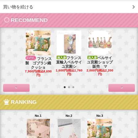
買い物を続ける
RECOMMEND
フランス
ベルサイ
フランス直
フランス
直輸入ベルサイ
ユ宮殿ショップ
ベルサイユ
製 ゴブラン織
ユ宮殿シ
販売 マ
シ
クッショ
1,600円(税込1,760
2,000円(税込2,200
1,000円(税込1
7,900円(税込8,690
円)
円)
円)
円)
<
>
RANKING
No.1
No.2
No.3
No.4