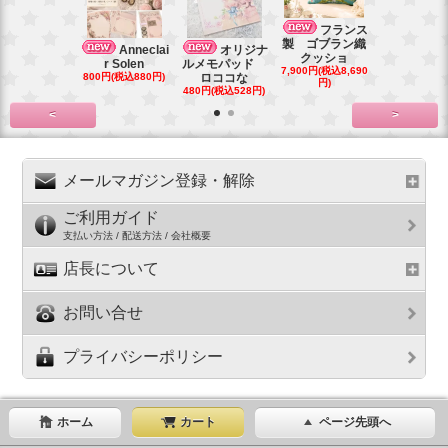
ベル
フランス
ユ宮殿ショ
製 ゴブラン織
Anneclai
オリジナ
販売 マ
クッショ
r Solen
ルメモパッド
2,000円(税込2
7,900円(税込8,690
800円(税込880円)
ロココな
円)
円)
480円(税込528円)
<
>
メールマガジン登録・解除
ご利用ガイド
支払い方法 / 配送方法 / 会社概要
店長について
お問い合せ
プライバシーポリシー
ホーム
カート
ページ先頭へ