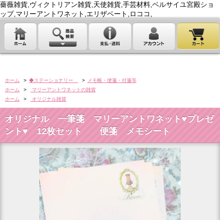
薔薇雑貨,ヴィクトリアン雑貨,天使雑貨,手芸材料,ベルサイユ宮殿ショ
ップ,マリーアントワネット,エリザベート,ロココ,
ホーム
>
◆ステーショナリー
>
メモ帳・便箋・付箋等
ホーム
>
マリーアントワネットの雑貨
ホーム
>
オリジナル雑貨
オリジナル 一筆箋 マリーアントワネット♥プレゼ
ント♥ 12枚セット 便箋 メモシート