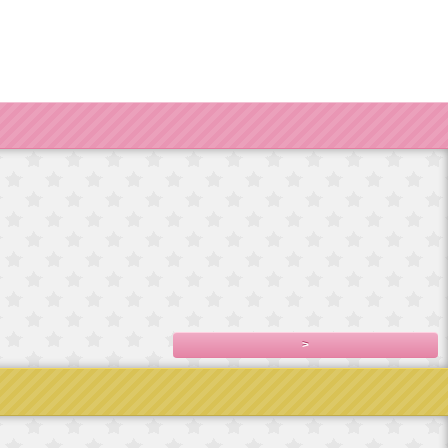
輸入
ドイツ製手巻き
フランス直輸入
フランス直輸入
宮殿
オルゴール/エリ
ベルサイユ宮殿
ベルサイユ宮殿
フランス
2,800円(税込3,080
シ
シ
直輸入ベルサイ
円)
,100
7,800円(税込8,580
7,500円(税込8,250
ユ宮殿シ
円)
円)
4,980円(税込5,478
円)
>
No.5