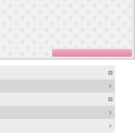
サイ
Blytheブライス
ップ
ロングメ
500円(税込550円)
,200
>