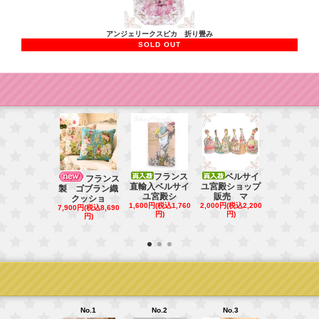
アンジェリークスピカ 折り畳み
SOLD OUT
フランス
ベルサイ
フランス直
フランス
直輸入ベルサイ
ユ宮殿ショップ
ベルサイユ
製 ゴブラン織
ユ宮殿シ
販売 マ
シ
クッショ
1,600円(税込1,760
2,000円(税込2,200
1,000円(税込1
7,900円(税込8,690
円)
円)
円)
円)
No.1
No.2
No.3
No.4