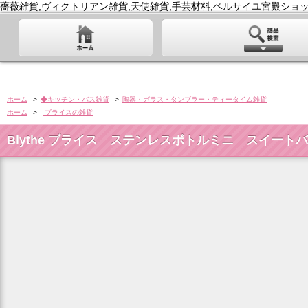
薔薇雑貨,ヴィクトリアン雑貨,天使雑貨,手芸材料,ベルサイユ宮殿ショッ
ホーム
>
◆キッチン・バス雑貨
>
陶器・ガラス・タンブラー・ティータイム雑貨
ホーム
>
ブライスの雑貨
Blythe ブライス ステンレスボトルミニ スイー