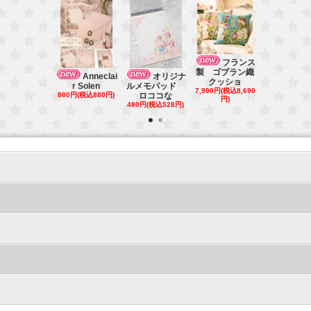
ベル
フランス
ユ宮殿ショ
製 ゴブラン織
Anneclai
オリジナ
販売 マ
クッショ
r Solen
ルメモパッド
2,000円(税込2
7,900円(税込8,690
800円(税込880円)
ロココな
円)
円)
480円(税込528円)