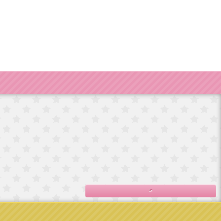
輸入
ドイツ製手巻き
フランス直輸入
フランス直輸入
宮殿
オルゴール/エリ
ベルサイユ宮殿
ベルサイユ宮殿
フランス
2,800円(税込3,080
シ
シ
直輸入ベルサイ
円)
,100
7,800円(税込8,580
7,500円(税込8,250
ユ宮殿シ
円)
円)
4,980円(税込5,478
円)
>