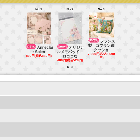
No.1
No.2
No.3
No.4
ベル
フランス
ユ宮殿ショ
製 ゴブラン織
Anneclai
オリジナ
販売 マ
クッショ
r Solen
ルメモパッド
2,000円(税込2
7,900円(税込8,690
800円(税込880円)
ロココな
円)
円)
480円(税込528円)