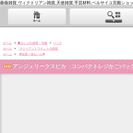
薔薇雑貨,ヴィクトリアン雑貨,天使雑貨,手芸材料,ベルサイユ宮殿ショッ
ホーム
>
◆おしゃれ雑貨・洋服
>
バッグ
ホーム
>
マリーアントワネットの雑貨
ホーム
>
❤在庫一掃セール❤
アンジェリークスピカ コンパクトレジかごバッグ 