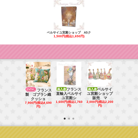
ベルサイユ宮殿ショップ A5ク
1,500円(税込1,650円)
フランス
ベルサイ
フランス直
フランス
直輸入ベルサイ
ユ宮殿ショップ
ベルサイユ
製 ゴブラン織
ユ宮殿シ
販売 マ
シ
クッショ
1,600円(税込1,760
2,000円(税込2,200
1,000円(税込1
7,900円(税込8,690
円)
円)
円)
円)