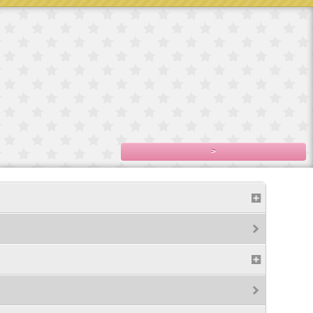
No.5
サイ
Blytheブライス
ップ
ロングメ
500円(税込550円)
,200
>