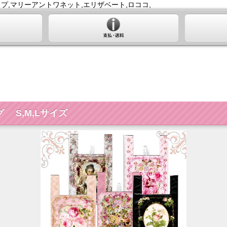
プ,マリーアントワネット,エリザベート,ロココ,
S,M,Lサイズ