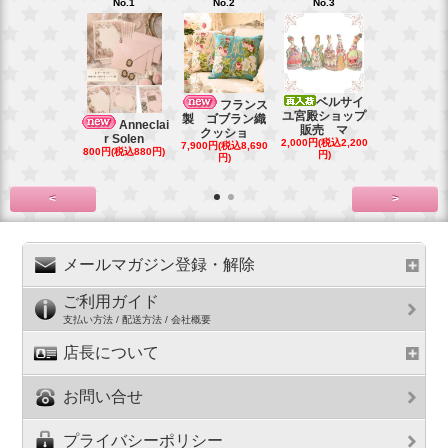
No.1
No.2
No.3
No.4
ベルサイ
Blytheブ
フランス
ユ宮殿ショップ
ロングメ
製 ゴブラン織
Anneclai
販売 マ
500円(税込55
クッショ
r Solen
2,000円(税込2,200
7,900円(税込8,690
800円(税込880円)
円)
円)
<
>
メールマガジン登録・解除
ご利用ガイド
支払い方法 / 配送方法 / 会社概要
店長について
お問い合せ
プライバシーポリシー