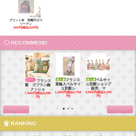
プリント布 羽帽子のマ
リーアン
300円(税込330円)
RECOMMEND
フランス
ベルサイ
フランス直
フランス
直輸入ベルサイ
ユ宮殿ショップ
ベルサイユ
製 ゴブラン織
ユ宮殿シ
販売 マ
シ
クッショ
1,600円(税込1,760
2,000円(税込2,200
1,000円(税込1
7,900円(税込8,690
円)
円)
円)
円)
<
>
RANKING