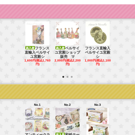
フランス
ベルサイ
フランス直輸入
直輸入ベルサイ
ユ宮殿ショップ
ベルサイユ宮殿
フラ
ユ宮殿シ
販売 マ
シ
直輸入ベル
1,600円(税込1,760
2,000円(税込2,200
1,000円(税込1,100
ユ宮殿シ
円)
円)
円)
4,980円(税込5
円)
No.1
No.2
No.3
No.4
アンティークラ
和紙テー