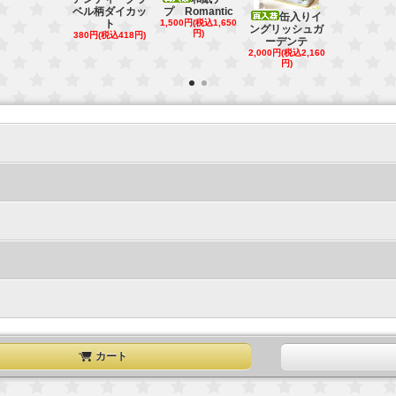
ベル柄ダイカッ
プ Romantic
缶入りイ
和紙シール
ト
1,500円(税込1,650
ングリッシュガ
イティーダ
円)
380円(税込418円)
ーデンテ
ッ
2,000円(税込2,160
800円(税込88
円)
カート