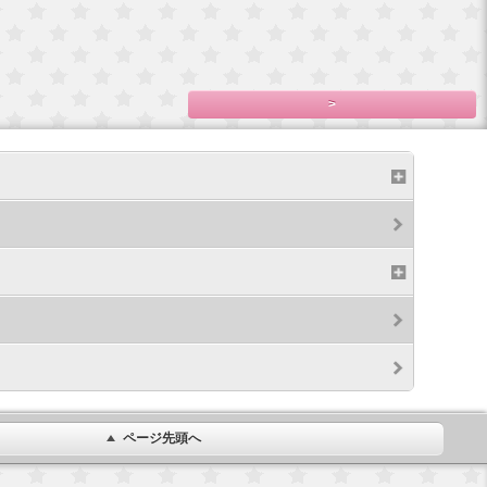
和紙テー
プ Christmas
 ハ
1,500円(税込1,650
イカ
円)
0円)
>
ページ先頭へ