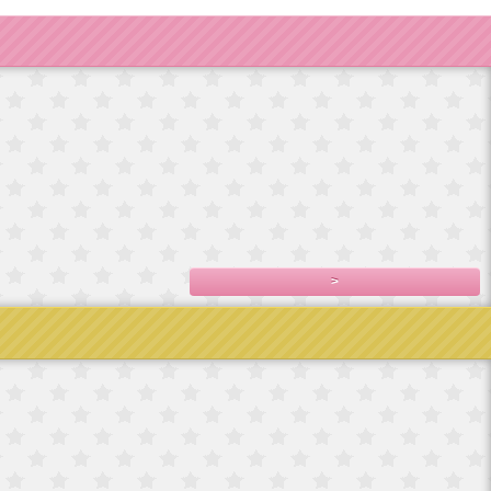
ドイツ製手巻き
フランス直輸入
フランス直輸入
フランス
オルゴール/エリ
ベルサイユ宮殿
ベルサイユ宮殿
直輸入ベルサイ
ンス
2,800円(税込3,080
シ
シ
ユ宮殿シ
サイ
円)
7,800円(税込8,580
7,500円(税込8,250
2,300円(税込2,530
円)
円)
円)
,478
>
No.5