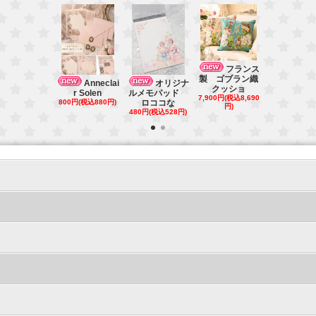
ベル
フランス
ユ宮殿ショ
製 ゴブラン織
Anneclai
オリジナ
販売 マ
クッショ
r Solen
ルメモパッド
2,000円(税込2
7,900円(税込8,690
800円(税込880円)
ロココな
円)
円)
480円(税込528円)