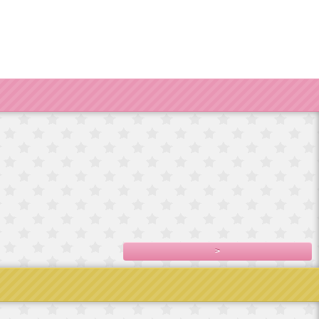
輸入
ドイツ製手巻き
フランス直輸入
フランス直輸入
宮殿
オルゴール/エリ
ベルサイユ宮殿
ベルサイユ宮殿
フランス
2,800円(税込3,080
シ
シ
直輸入ベルサイ
円)
,100
7,800円(税込8,580
7,500円(税込8,250
ユ宮殿シ
円)
円)
4,980円(税込5,478
円)
>
No.5