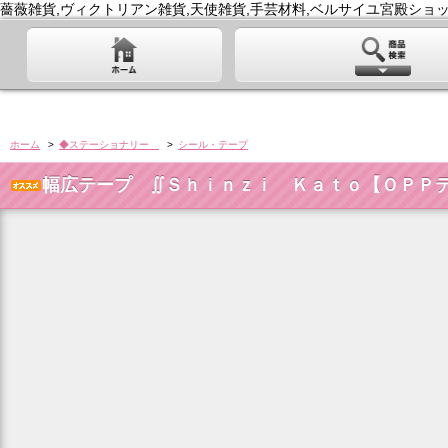
薔薇雑貨,ヴィクトリアン雑貨,天使雑貨,手芸材料,ベルサイユ宮殿ショッ
ホーム
>
◆ステーショナリー
>
シール・テープ
幅広テープ ∬Ｓｈｉｎｚｉ Ｋａｔｏ【ＯＰＰ