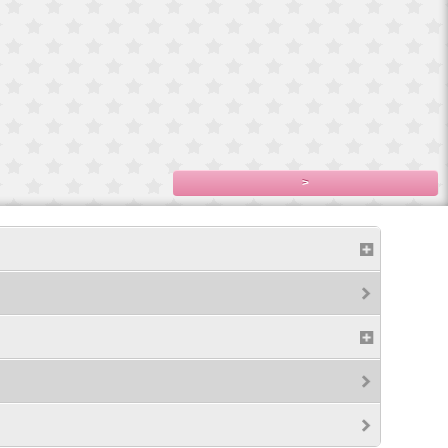
サイ
Blytheブライス
ップ
ロングメ
500円(税込550円)
,200
>