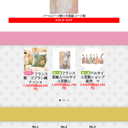
パールビーズ飾り付高級コード刺
SOLD OUT
フランス
ベルサイ
フランス直
フランス
直輸入ベルサイ
ユ宮殿ショップ
ベルサイユ
製 ゴブラン織
ユ宮殿シ
販売 マ
シ
クッショ
1,600円(税込1,760
2,000円(税込2,200
1,000円(税込1
7,900円(税込8,690
円)
円)
円)
円)
No.1
No.2
No.3
No.4