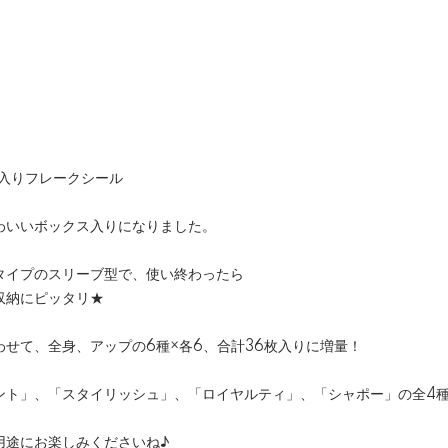
ス入りフレークシール
わいいボックス入りになりました。
タイプのスリーブ型で、使い終わったら
収納にピッタリ★
せて、全身、アップの6種×各6、合計36枚入りに増量！
ント」、「スタイリッシュ」、「ロイヤルティ」、「シャポー」の全4
用途にお楽しみくださいね♪