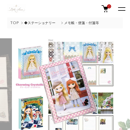
0
TOP
◆ステーショナリー
メモ帳・便箋・付箋等