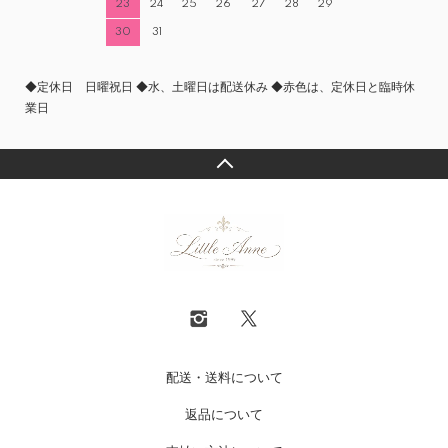
23
24
25
26
27
28
29
30
31
◆定休日 日曜祝日 ◆水、土曜日は配送休み ◆赤色は、定休日と臨時休
業日
配送・送料について
返品について