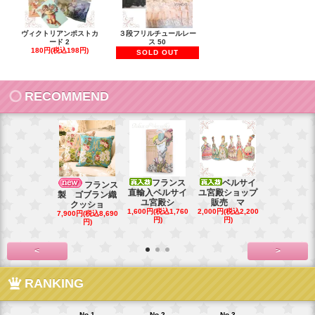
ヴィクトリアンポストカ
３段フリルチュールレー
ード 2
ス 50
180円(税込198円)
SOLD OUT
RECOMMEND
フランス
ベルサイ
フランス直
フランス
直輸入ベルサイ
ユ宮殿ショップ
ベルサイユ
製 ゴブラン織
ユ宮殿シ
販売 マ
シ
クッショ
1,600円(税込1,760
2,000円(税込2,200
1,000円(税込1
7,900円(税込8,690
円)
円)
円)
円)
<
>
RANKING
No.1
No.2
No.3
No.4