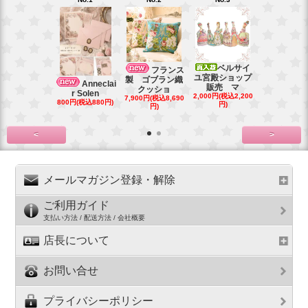
ベルサイ
Blytheブ
フランス
ユ宮殿ショップ
ロングメ
製 ゴブラン織
Anneclai
販売 マ
500円(税込55
クッショ
r Solen
2,000円(税込2,200
7,900円(税込8,690
800円(税込880円)
円)
円)
<
>
メールマガジン登録・解除
ご利用ガイド
支払い方法 / 配送方法 / 会社概要
店長について
お問い合せ
プライバシーポリシー