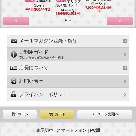
Anneclai
オリジナ
販売 マ
クッショ
r Solen
ルメモパッド
2,000円(税込2
7,900円(税込8,690
800円(税込880円)
ロココな
円)
円)
480円(税込528円)
<
>
メールマガジン登録・解除
ご利用ガイド
支払い方法 / 配送方法 / 会社概要
店長について
お問い合せ
プライバシーポリシー
ホーム
カート
ページ先頭へ
表示切替 : スマートフォン |
PC版