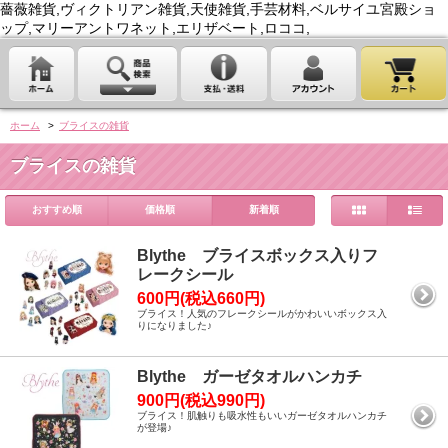
薔薇雑貨,ヴィクトリアン雑貨,天使雑貨,手芸材料,ベルサイユ宮殿ショ
ップ,マリーアントワネット,エリザベート,ロココ,
ホーム
>
ブライスの雑貨
ブライスの雑貨
おすすめ順
価格順
新着順
Blythe ブライスボックス入りフ
レークシール
600円(税込660円)
ブライス！人気のフレークシールがかわいいボックス入
りになりました♪
Blythe ガーゼタオルハンカチ
900円(税込990円)
ブライス！肌触りも吸水性もいいガーゼタオルハンカチ
が登場♪