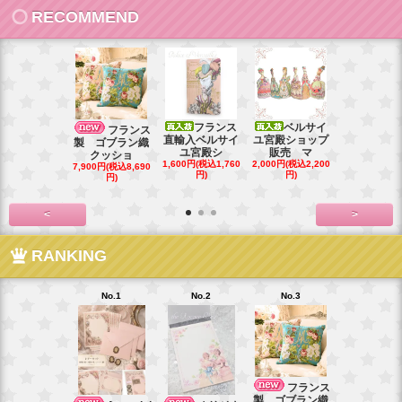
RECOMMEND
フランス
ベルサイ
フランス直
フランス
直輸入ベルサイ
ユ宮殿ショップ
ベルサイユ
製 ゴブラン織
ユ宮殿シ
販売 マ
シ
クッショ
1,600円(税込1,760
2,000円(税込2,200
1,000円(税込1
7,900円(税込8,690
円)
円)
円)
円)
<
>
RANKING
No.1
No.2
No.3
No.4
ベル
フランス
ユ宮殿ショ
製 ゴブラン織