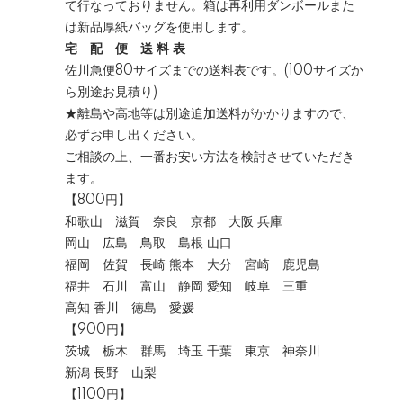
て行なっておりません。箱は再利用ダンボールまた
は新品厚紙バッグを使用します。
宅 配 便 送 料 表
佐川急便80サイズまでの送料表です。(100サイズか
ら別途お見積り)
★離島や高地等は別途追加送料がかかりますので、
必ずお申し出ください。
ご相談の上、一番お安い方法を検討させていただき
ます。
【800円】
和歌山 滋賀 奈良 京都 大阪 兵庫
岡山 広島 鳥取 島根 山口
福岡 佐賀 長崎 熊本 大分 宮崎 鹿児島
福井 石川 富山 静岡 愛知 岐阜 三重
高知 香川 徳島 愛媛
【900円】
茨城 栃木 群馬 埼玉 千葉 東京 神奈川
新潟 長野 山梨
【1100円】