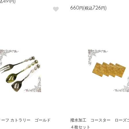
込491円)
660円(税込726円)
リーフ カトラリー ゴールド
撥水加工 コースター ロー
４枚セット